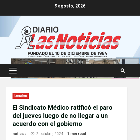
Skip
9 agosto, 2026
to
content
Primary
Menu
Locales
El Sindicato Médico ratificó el paro
del jueves luego de no llegar a un
acuerdo con el gobierno
noticias
2 octubre, 2024
1 min read