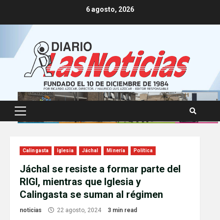
Skip
6 agosto, 2026
to
content
Primary
Menu
Calingasta
Iglesia
Jáchal
Minería
Política
Jáchal se resiste a formar parte del
RIGI, mientras que Iglesia y
Calingasta se suman al régimen
noticias
22 agosto, 2024
3 min read