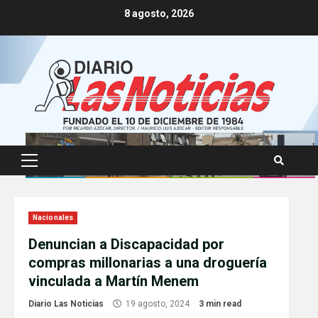
Skip
8 agosto, 2026
to
content
Primary
Menu
Nacionales
Denuncian a Discapacidad por
compras millonarias a una droguería
vinculada a Martín Menem
Diario Las Noticias
19 agosto, 2024
3 min read