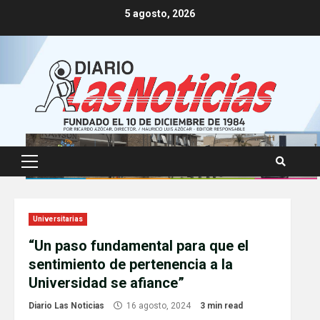
Skip
5 agosto, 2026
to
content
Primary
Menu
Universitarias
“Un paso fundamental para que el
sentimiento de pertenencia a la
Universidad se afiance”
Diario Las Noticias
16 agosto, 2024
3 min read