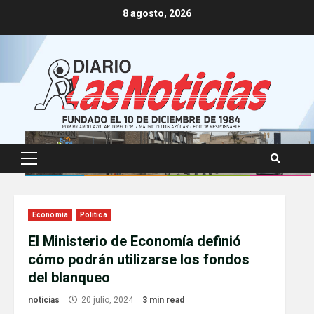
Skip
8 agosto, 2026
to
content
Primary
Menu
Economía
Política
El Ministerio de Economía definió
cómo podrán utilizarse los fondos
del blanqueo
noticias
20 julio, 2024
3 min read