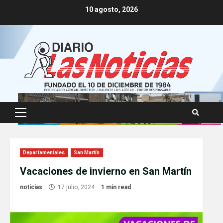
Skip
10 agosto, 2026
to
content
Primary
Menu
Departamentales
San Martín
Vacaciones de invierno en San Martín
noticias
17 julio, 2024
1 min read