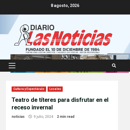
Skip
8 agosto, 2026
to
content
Primary
Menu
Cultura y Espectáculo
Locales
Teatro de títeres para disfrutar en el
receso invernal
noticias
9 julio, 2024
2 min read