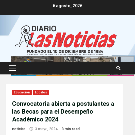
Skip
6 agosto, 2026
to
content
Primary
Menu
Educación
Locales
Convocatoria abierta a postulantes a
las Becas para el Desempeño
Académico 2024
noticias
3 mayo, 2024
3 min read