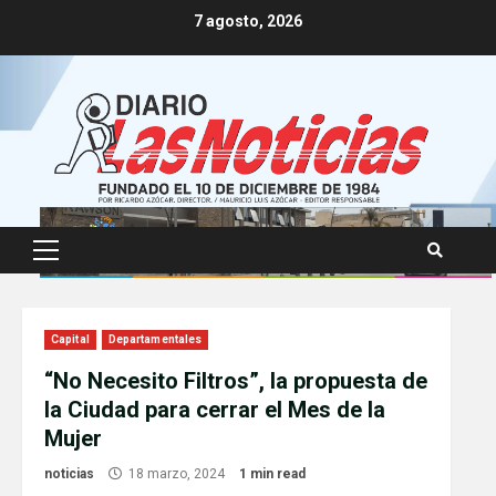
Skip
7 agosto, 2026
to
content
Primary
Menu
Capital
Departamentales
“No Necesito Filtros”, la propuesta de
la Ciudad para cerrar el Mes de la
Mujer
noticias
18 marzo, 2024
1 min read