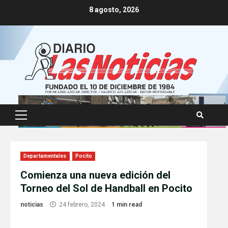
Skip
8 agosto, 2026
to
content
Primary
Menu
Departamentales
Pocito
Comienza una nueva edición del
Torneo del Sol de Handball en Pocito
noticias
24 febrero, 2024
1 min read