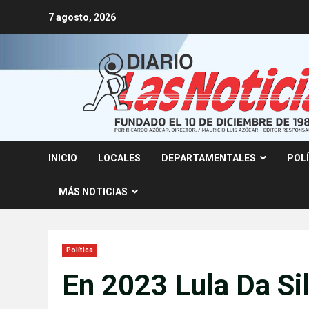
Skip
7 agosto, 2026
to
content
INICIO
LOCALES
DEPARTAMENTALES
POL
MÁS NOTICIAS
Política
En 2023 Lula Da Si