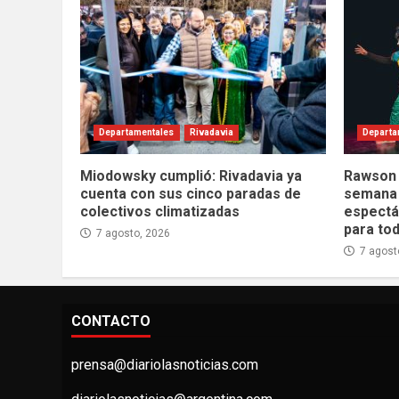
Departamentales
Rivadavia
Departa
Miodowsky cumplió: Rivadavia ya
Rawson t
cuenta con sus cinco paradas de
semana 
colectivos climatizadas
espectác
para tod
7 agosto, 2026
7 agost
CONTACTO
prensa@diariolasnoticias.com